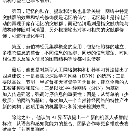
结构可塑性也非常有用。
第四，记忆的贮存、提取和消退也非常关键，网络中特定
突触群的效率和结构修饰便是记忆的储存，记忆提出是指电活
动的再现于储存记忆的突触群，而记忆消退则是指突触功能与
结构修饰随时间消退。另外根据输出对学习相关的突触群修
饰，可进行强化学习。
第五，赫伯神经元集群概念的应用，包括细胞群的建立、
多模态信息的整合，不同信息的捆绑、同步的信息震荡、时间
相位差以及输入信息的图谱结构等等都可以借鉴
最后，他更是对新型人工网络架构和机器学习算法提出了
四点建议：一是要摆脱深度学习网络（DNN）的诱惑；二是
要以高效、节能、半监督和无监督学习为目标，建立全新的人
工智能模型和算法；三是以脉冲神经网络（SNN）为基础，
加入传递延迟，强调时序信息的重要性；四是，从简单的（少
数层）的网络为基础，每次加入一个自然神经网络的特性产生
新的架构，然后用新的机器学习和算法来检测效果。
除此之外， 他认为 AI 界应该提出一个新的机器人或智能
标准，从语言和感知觉能力的整合、团队合作等更多维度去尝
试建立「新图灵测试」。