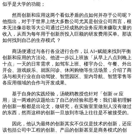
似乎是大学的功能；
然而创新和应用这两个看似矛盾的点如何并存于公司呢？
他指出，对于于世界上绝大多数公司尤其是创业公司而言，根
本无法像谷歌等大公司通过已经成熟的业务应用来赚取大量的
收入，从而为每年用于创新所投入巨额的研发费用买单。那该
如何找到自己的生存模式 ？
商汤便通过与各行各业进行合作，以 AI+赋能来找到平衡
创新和应用的方法论。他进一步以上班族「从早上八点到晚上
十点」一天的日常需求，如驾车上班、楼宇办公、午餐、外出
开会、游戏娱乐、就医问诊、休闲购物等生活场景，介绍了商
汤与相关行业在自动驾驶、智慧园区、室内导航、智慧零售等
各应用领域的合作与开发成果。
基于自身的实践经验，汤晓鸥教授也针对「创新 or 应
用」这一两难的议题给出了自己的经验和思考：我们最初理解
的创新一般都是出论文，做研究，在实验室里做别人没有做过
的东西，然而这样的创新一旦放到市场上往往是不被接受的。
因此，他认为最终的创新其实不仅仅是技术的创新，还应
该包括公司中工程的创新、产品的创新甚至是商务模式的创