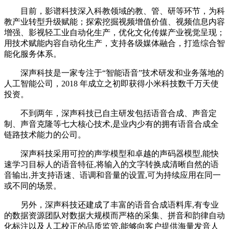
目前，影谱科技深入科教领域的教、管、研等环节，为科
教产业转型升级赋能；探索挖掘视频增值价值、视频信息内容
增强、影视轻工业自动化生产，优化文化传媒产业视觉呈现；
用技术赋能内容自动化生产，支持各级媒体融合，打造综合智
能化服务体系。
深声科技是一家专注于“智能语音”技术研发和业务落地的
人工智能公司，2018 年成立之初即获得小米科技数千万天使
投资。
不到两年，深声科技已自主研发包括语音合成、声音定
制、声音克隆等七大核心技术,是业内少有的拥有语音合成全
链路技术能力的公司。
深声科技采用可控的声学模型和卓越的声码器模型,能快
速学习目标人的语音特征,将输入的文字转换成清晰自然的语
音输出,并支持语速、语调和音量的设置,可为持续应用在同一
或不同的场景。
另外，深声科技还建成了丰富的语音合成语料库,有专业
的数据资源团队对数据大规模而严格的采集、拼音和韵律自动
化标注以及人工校正的品质监管,能够向客户提供海量发音人