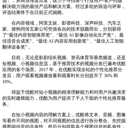
选」，从商业维度出发，致力于寻找各个行业用户/客户问题
解决能力强的最佳产品和解决方案。经过多轮的筛选与评审，
评选结果终于在日前正式揭晓。
在内容领域，阿里文娱、影谱科技、深声科技、汽车之
家、搜狗同传五家公司凭借各自的技术脱颖而出，分别获得
了“最佳内容智能推荐奖”、“最佳 AI 影像自动化生产奖” 、最
佳语音合成奖”、“最佳 AI 内容应用创新奖” 、“最佳人工智能
翻译设备奖” 。
目前，无论是影剧综长视频、资讯体育等垂类频道，还是
短视频、小视频信息流，基于推荐技术的视频分发已遍布优酷
应用的各个场景。2017 年，在优酷实现全站的个性化推荐分
发后，用户观看视频播放量和观看时长分别提升了 30% 和
10%。
得益于优酷对短小视频的精准理解能力和对用户兴趣演变
的实时建模能力，优酷为用户提供了千人千面的个性化推荐服
务。
在短小视频内容的理解方案上，优酷将文本、音频、图像
等看作不同的视图，对不同视图的信息进行拆分整合。先挖掘
视图间信息的共有性，然后分别提取各个视图信息的私有性，