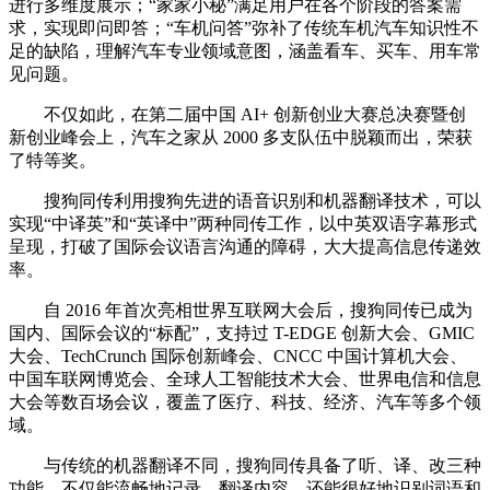
进行多维度展示；“家家小秘”满足用户在各个阶段的答案需
求，实现即问即答；“车机问答”弥补了传统车机汽车知识性不
足的缺陷，理解汽车专业领域意图，涵盖看车、买车、用车常
见问题。
不仅如此，在第二届中国 AI+ 创新创业大赛总决赛暨创
新创业峰会上，汽车之家从 2000 多支队伍中脱颖而出，荣获
了特等奖。
搜狗同传利用搜狗先进的语音识别和机器翻译技术，可以
实现“中译英”和“英译中”两种同传工作，以中英双语字幕形式
呈现，打破了国际会议语言沟通的障碍，大大提高信息传递效
率。
自 2016 年首次亮相世界互联网大会后，搜狗同传已成为
国内、国际会议的“标配”，支持过 T-EDGE 创新大会、GMIC
大会、TechCrunch 国际创新峰会、CNCC 中国计算机大会、
中国车联网博览会、全球人工智能技术大会、世界电信和信息
大会等数百场会议，覆盖了医疗、科技、经济、汽车等多个领
域。
与传统的机器翻译不同，搜狗同传具备了听、译、改三种
功能，不仅能流畅地记录、翻译内容，还能很好地识别词语和