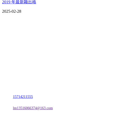
2019 年最新颖出格
2025-02-28
CONTACT US
联系我们
名称：辽宁庄闲和游戏·公司官网金属科技有限公司
地址：朝阳市朝阳县柳城经济开发区有色金属工业园
电话：
15714211555
邮箱：
lm13516066374@163.com