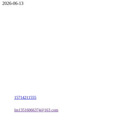
2026-06-13
CONTACT US
联系我们
名称：辽宁庄闲和游戏·公司官网金属科技有限公司
地址：朝阳市朝阳县柳城经济开发区有色金属工业园
电话：
15714211555
邮箱：
lm13516066374@163.com