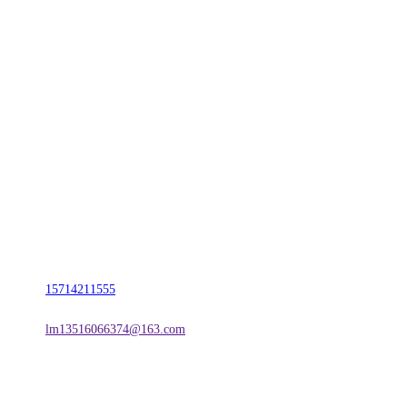
CONTACT US
联系我们
名称：辽宁庄闲和游戏·公司官网金属科技有限公司
地址：朝阳市朝阳县柳城经济开发区有色金属工业园
电话：
15714211555
邮箱：
lm13516066374@163.com