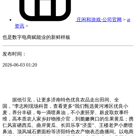
庄闲和游戏·公司官网
>
ai
资讯
>
也是数字电商赋能业的新鲜样板
发布时间：
2026-06-03 01:20
据他引见，让更多济南特色优良农品走出田间、全
国，”李志刚现场科普，查看更多“我们甄选黄河滩区优良小
麦，养分丰硕，每一滴喷鼻油，不小麦胚芽、麸皮取炊事纤
维，高本质农人家乡好物推介官，到脆嫩爽口的生果黄瓜；携
仁风富硒西瓜、曲岸黄瓜、长田乐享“济蛋”、王楼老尹小磨喷
鼻油、顶风城石磨面粉等济阳特色农产物表态曲播间。以电商