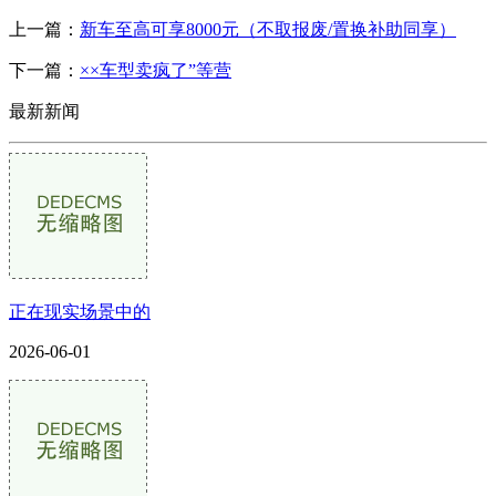
上一篇：
新车至高可享8000元（不取报废/置换补助同享）
下一篇：
××车型卖疯了”等营
最新新闻
正在现实场景中的
2026-06-01