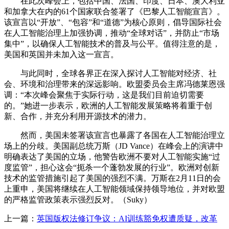
在此次峰会上，包括中国、法国、印度、日本、澳大利亚
和加拿大在内的61个国家联合签署了《巴黎人工智能宣言》。
该宣言以“开放”、“包容”和“道德”为核心原则，倡导国际社会
在人工智能治理上加强协调，推动“全球对话”，并防止“市场
集中”，以确保人工智能技术的普及与公平。值得注意的是，
美国和英国并未加入这一宣言。
与此同时，全球各界正在深入探讨人工智能对经济、社
会、环境和治理带来的深远影响。欧盟委员会主席冯德莱恩强
调：“本次峰会聚焦于实际行动，这是我们目前迫切需要
的。”她进一步表示，欧洲的人工智能发展策略将着重于创
新、合作，并充分利用开源技术的潜力。
然而，美国未签署该宣言也暴露了各国在人工智能治理立
场上的分歧。美国副总统万斯（JD Vance）在峰会上的演讲中
明确表达了美国的立场，他警告欧洲不要对人工智能实施“过
度监管”，担心这会“扼杀一个蓬勃发展的行业”。欧洲对创新
技术的监管措施引起了美国的强烈不满。万斯在2月11日的会
上重申，美国将继续在人工智能领域保持领导地位，并对欧盟
的严格监管政策表示强烈反对。（Suky）
上一篇：
英国版权法修订争议：AI训练豁免权遭质疑，改革