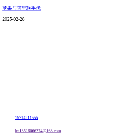
苹果与阿里联手优
2025-02-28
CONTACT US
联系我们
名称：辽宁庄闲和游戏·公司官网金属科技有限公司
地址：朝阳市朝阳县柳城经济开发区有色金属工业园
电话：
15714211555
邮箱：
lm13516066374@163.com