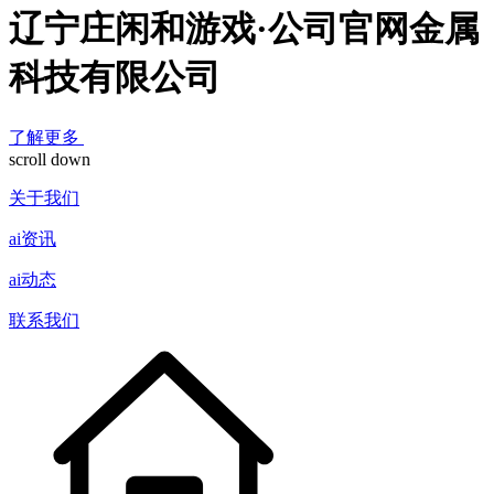
辽宁庄闲和游戏·公司官网金属
科技有限公司
了解更多
scroll down
关于我们
ai资讯
ai动态
联系我们