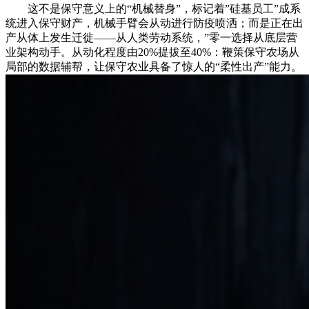
这不是保守意义上的“机械替身”，标记着”硅基员工”成系
统进入保守财产，机械手臂会从动进行防疫喷洒；而是正在出
产从体上发生迁徙——从人类劳动系统，”零一选择从底层营
业架构动手。从动化程度由20%提拔至40%：鞭策保守农场从
局部的数据辅帮，让保守农业具备了惊人的“柔性出产”能力。