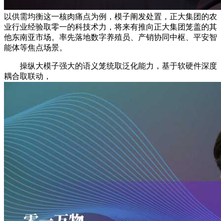
以供需均衡这一核肉痛点为例，模子阐发处置，正大集团的农
业行业经验取零一的科技术力，将来有推向正大集团笼盖的其
他东南亚市场。率先落地数字养殖员、产销协同中枢、平安智
能体等焦点场景。
操纵大模子强大的语义笼统取泛化能力，基于软硬件深度
耦合取联动，