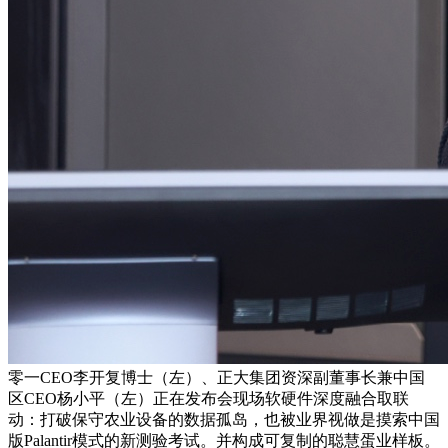
零一CEO李开复博士（左）、正大集团资深副董事长兼中国
区CEO杨小平（左）正在发布会现场软硬件深度融合取联
动：打破保守农业设备的数据孤岛，也被业界视做是摸索中国
版Palantir模式的新测验考试。并构成可复制的聪慧蛋业样板。