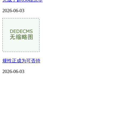
2026-06-03
规性正成为可否持
2026-06-03
CONTACT US
联系我们