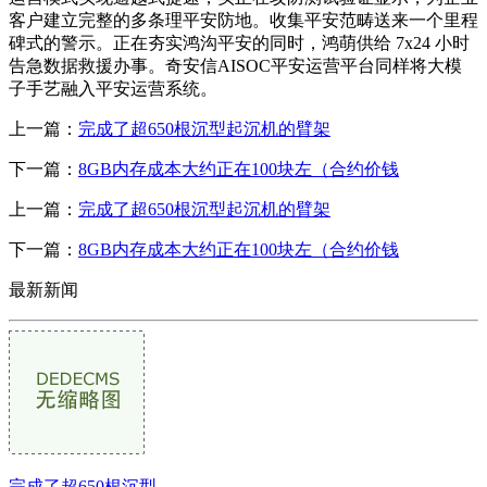
客户建立完整的多条理平安防地。收集平安范畴送来一个里程
碑式的警示。正在夯实鸿沟平安的同时，鸿萌供给 7x24 小时
告急数据救援办事。奇安信AISOC平安运营平台同样将大模
子手艺融入平安运营系统。
上一篇：
完成了超650根沉型起沉机的臂架
下一篇：
8GB内存成本大约正在100块左（合约价钱
上一篇：
完成了超650根沉型起沉机的臂架
下一篇：
8GB内存成本大约正在100块左（合约价钱
最新新闻
完成了超650根沉型