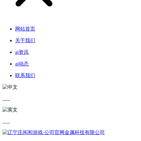
网站首页
关于我们
ai资讯
ai动态
联系我们
中文
英文