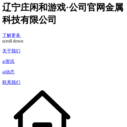
辽宁庄闲和游戏·公司官网金属
科技有限公司
了解更多
scroll down
关于我们
ai资讯
ai动态
联系我们