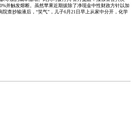
10%并触发熔断。虽然苹果近期拔除了净现金中性财政方针以加
院查抄输液后，“笑气”，儿子6月21日早上从家中分开，化学