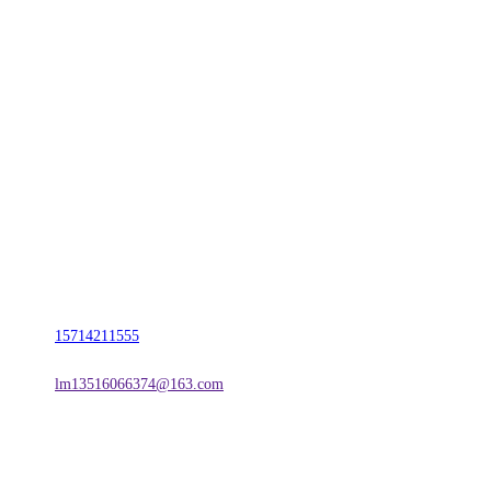
CONTACT US
联系我们
名称：辽宁庄闲和游戏·公司官网金属科技有限公司
地址：朝阳市朝阳县柳城经济开发区有色金属工业园
电话：
15714211555
邮箱：
lm13516066374@163.com